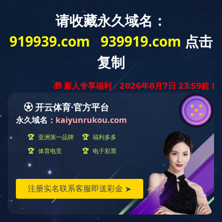
精品工程
精品工程
公共建筑
医疗建筑
科教建筑
住宅建
泗水县妇幼保健院