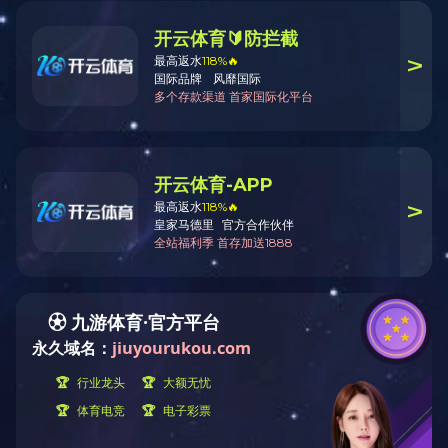
党建工作
集团简介
集团荣誉
友情链接
版权所有@开云集团官网_开云集团(中国)
鲁ICP备18007306号
公安
局备案号37011202000629
地 址：山东省济南市历城区工业北路295号 电 话：0531-59668600
电话：0531-59668625、13969053152（市场拓展部）
友情链接：
济南市国资委
Powered by
MetInfo 6.2.0
©2008-2025
MetInfo Inc.
多宝官方注册
|
米兰买球体育·(中国)官方网站
|
开云集团官网_开云集团
(中国)
|
九游体育(中国)官方网站
|
开云官方端网站登录入口
|
米兰官方