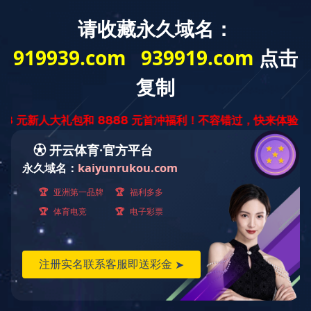
精品工程
精品工程
公共建筑
医疗建筑
科教建筑
住宅建
济南市奥体中心平台