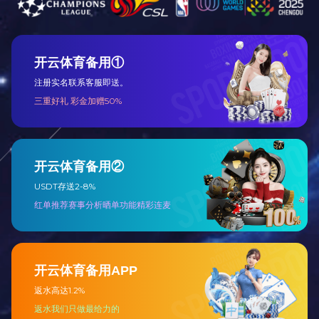
承包
等。
荣誉称号
：全国建筑业先进企业、全国优秀施
工企业、全国用户满意施工企业、全国守合同
重信用企业、中国建筑
500强企业、中国建筑
业成长性200强企业、省级两化融合管理体系
贯标试点企业。
信誉资信
：全国建筑业
AAA级信用企业、工
程建设企业信用评价AAA级信用企业、中国
建设系统企业信用·信誉AAA级单位、银行资
信AAA级信用资信企业、全国工程建设质量