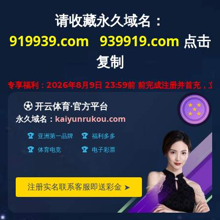
历史沿革
集团简介
集团荣誉
工程奖项
开云集团官网_开云集团(中国)
JINAN FIRST CONSTRUCTION GROUP CO.,LTD.
企 业 简 介
企业名称
：开云集团官网_开云集团(中国)