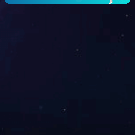
工地”“省安全文明示范工地”“省施工现场综合
管理样板工程”等多个奖项。
技术实力
：通过国家高新技术企业和省级技术
中心认定；拥有适应现代化工程施工所需的各
类优秀人才
1
5
00余人，其中中高级人才600余
人，注册建造师、注册造价师等
执业
注册人员
400余人
。
党建工作
集团简介
集团荣誉
友情链接