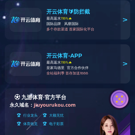
企业类型
：国有全资公司，注册资本
3.03亿
元。
企业资质
：建筑工程施工总承包壹级，建筑装
修装饰工程专业承包壹级，防水防腐保温工程
专业承包壹级，
电子与智能化工程专业承包壹
级
，消防设施工程专业承包
壹级
，市政公用工
程施工总承包贰级，机电工程施工总承包贰
级，水利水电工程施工总承包贰级，钢结构工
程专业承包贰级，电力工程施工总承包贰级，
起重设备安装工程专业承包贰级，房地产开发
资质贰级，涉密信息系统集成乙级，施工劳务