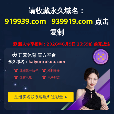
历史沿革
集团简介
集团荣誉
工程奖项
第十届中国土
国家AAA级安
鲁班奖
国家优质工程
木工程詹天佑
全文明标准化
奖
工地