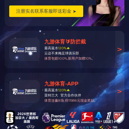
党建工作
集团简介
集团荣誉
友情链接
版权所有@开云集团官网_开云集团(中国)
鲁ICP备18007306号
公安
局备案号37011202000629
地 址：山东省济南市历城区工业北路295号 电 话：0531-59668600
电话：0531-59668625、13969053152（市场拓展部）