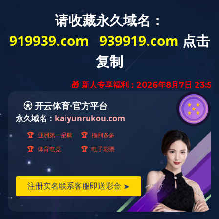
走进开云集团官网_开云
集团(中国)
历史沿革
集团简介
集团荣誉
工程奖项