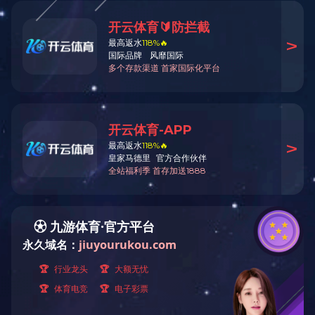
党建工作
集团简介
集团荣誉
友情链接
版权所有@开云集团官网_开云集团(中国)
鲁ICP备18007306号
公安
局备案号37011202000629
地 址：山东省济南市历城区工业北路295号 电 话：0531-59668600
电话：0531-59668625、13969053152（市场拓展部）
友情链接：
济南市国资委
Powered by
MetInfo 6.2.0
©2008-2025
MetInfo Inc.
多宝官方注册
|
米兰买球体育·(中国)官方网站
|
开云集团官网_开云集团
(中国)
|
九游体育(中国)官方网站
|
开云官方端网站登录入口
|
米兰官方