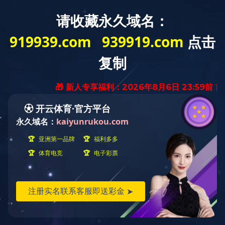
精品工程
精品工程
公共建筑
医疗建筑
科教建筑
住宅建
山大综合实验楼