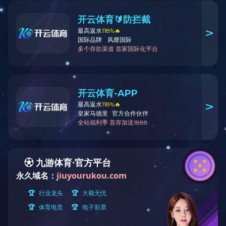
党建工作
集团简介
集团荣誉
友情链接
版权所有@开云集团官网_开云集团(中国)
鲁ICP备18007306号
公安
局备案号37011202000629
地 址：山东省济南市历城区工业北路295号 电 话：0531-59668600
电话：0531-59668625、13969053152（市场拓展部）
友情链接：
济南市国资委
Powered by
MetInfo 6.2.0
©2008-2025
MetInfo Inc.
多宝官方注册
|
米兰买球体育·(中国)官方网站
|
开云集团官网_开云集团
(中国)
|
九游体育(中国)官方网站
|
开云官方端网站登录入口
|
米兰官方
站网页版在线登入
|
九游足球
|
乐竞电竞（中国）官方网站
|
开云手机