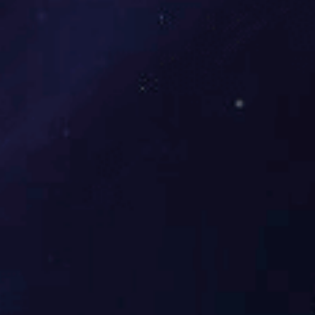
济南市住房和城乡建设局党组副书记、副局长毛贤
强在总结讲话中强调，当前正值入冬季节，是火灾、触