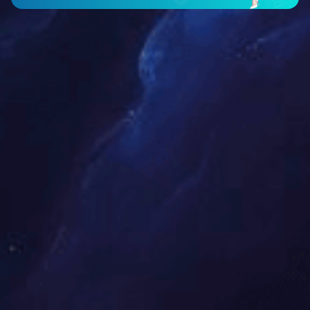
本次消防应急演练本着贴近实战、检验预案、锻炼
队伍的目的，下达演练开始指令后，认真模拟了因工人
违规作业引发火灾的真实场景。火灾发生后，参与人员
立即启动应急预案，组织应急队伍赶赴火灾现场开展应
急救援。整个演练过程部署科学合理，信息反馈及时有
效，各小组之间密切配合、协同作战，动作规范、防护
到位，有效检验了应急队伍的消防应急处置能力，演练
达到了预期效果。演练结束后，应急专家点评了演练情
况。