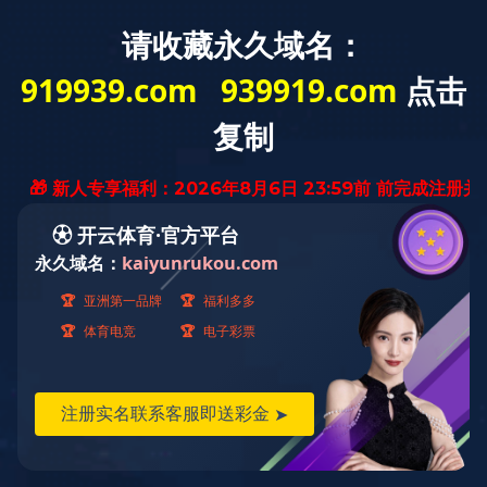
网站首页
新闻中心
集团新闻
济南开云集团官网_开云集团(中国)集团成
功承办济南建工集团2025年消防应急演
练
2025-11-25 17:30:00
安全环保部
473