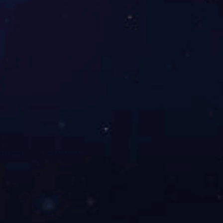
济南开云集团官网_开云集团(中国)集团组织开展2025
年“慈心一日捐”活动
【开云集团官网_开云集团(中国)】山东省住房和城乡建
设厅关于发布《山东省住房城乡建设科技成果评价导
则》的通知
济南开云集团官网_开云集团(中国)集团成功承办济南建
工集团2025年消防应急演练
党建工作
集团简介
集团荣誉
友情链接