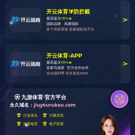
近日，
2025年度全省建设建材系统劳动和技能竞赛
——山东省智能建造技能竞赛决赛落下帷幕，济南开云
集团官网_开云集团(中国)集团4个代表队凭借深厚的理
论功底和精湛的实操技能从全省72支参赛队伍中脱颖而
出
。
其中
，
由第八项目公司
庄莉、于芹、李秀才组成的
代表队获一等奖，
其他
3个代表队获三等奖，集团公司
荣获“优秀组织奖”。