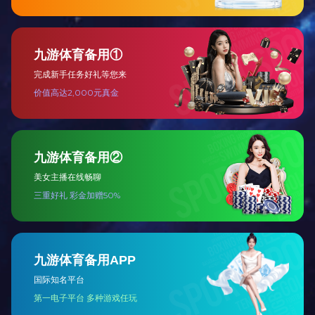
员们以清晰的思路与流利的对答，赢得了评委们的一致
好评和高度认可。
优异成绩既是对团队专业能力的充分肯定，也为我
公司开展智能建造积累了宝贵经验。集团公司将以此为
契机，进一步完善人才培养体系，搭建技术交流与实践
平台，持续深化智能建造技术的研发与应用，全力推进
企业向数字化、智能化转型，为山东省建筑业高质量发
展贡献更大力量。
上一页
下一页