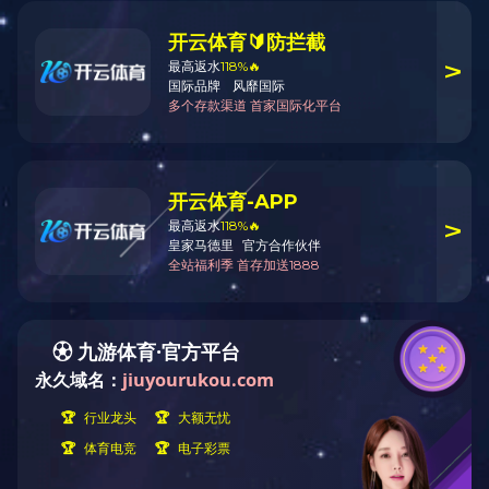
全国守合同重信用企业
上一页
下一页
详细信息
为您推荐