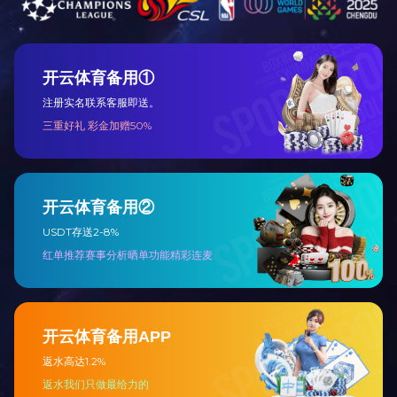
党建工作
集团简介
集团荣誉
友情链接
版权所有@开云集团官网_开云集团(中国)
鲁ICP备18007306号
公安
局备案号37011202000629
地 址：山东省济南市历城区工业北路295号 电 话：0531-59668600
电话：0531-59668625、13969053152（市场拓展部）
友情链接：
济南市国资委
Powered by
MetInfo 6.2.0
©2008-2025
MetInfo Inc.
多宝官方注册
|
米兰买球体育·(中国)官方网站
|
开云集团官网_开云集团
(中国)
|
九游体育(中国)官方网站
|
开云官方端网站登录入口
|
米兰官方
站网页版在线登入
|
九游足球
|
乐竞电竞（中国）官方网站
|
开云手机