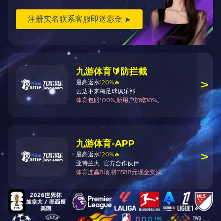
全国用户满意施工企业
全国优秀施工企业
全国建筑业先进企业
全国守合同重信用企业