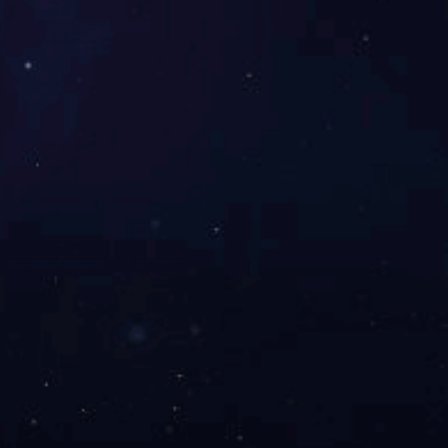
技能工人配备指南（试行）的通知
5
6
7
8
9
...22
下一页
集团荣誉
友情链接
开云集团官网_开云集团(中国)
鲁ICP备18007306号
公安局备案号3701120
地 址：山东省济南市历城区工业北路295号 电 话：0531-59668600
电话：0531-59668625、13969053152（市场拓展部）