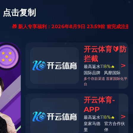
品工程
招采平台
党群工作
人力资源