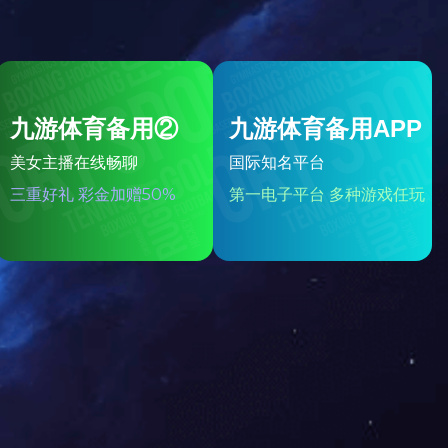
【开云集团官网_开云集团(中
国)】山东省住房和城乡建设
厅关于印发《山东省房屋建筑
和市政工程设计招标文件示范
印发
文本（2025年版）》《山东
通知
省房屋建筑和市政工程勘察招
标文件示范文本（2025年
版）》的通知
资质新突破┃济南开云集团官
网_开云集团(中国)集团成功取
年山
得展览展示工程领域“双一级
资质”
济南开云集团官网_开云集团
(中国)集团组织开展2025年“慈
心一日捐”活动
生
【开云集团官网_开云集团(中
国)】山东省住房和城乡建设