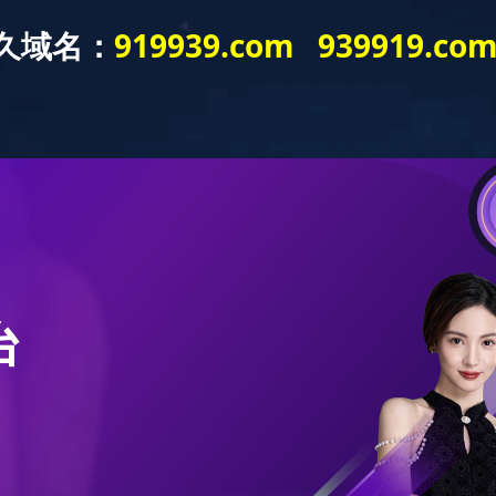
走进开云集团官网_开云集团(中国)
新闻中心
精
全部
集团新闻
行业资讯
通知公告