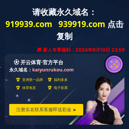
招标中心
党建工作
集团简介
集团荣誉
友情链接