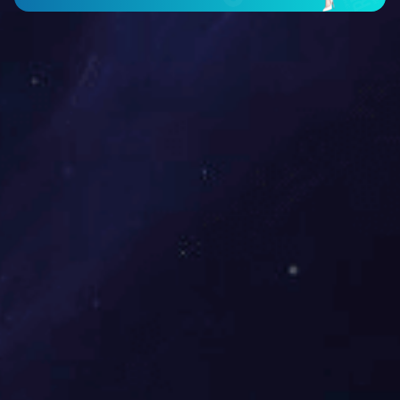
的磅礴力量。
上一页
下一页
党群工作
职工之家
开云集团官网_开云集团(中国)青年
党建工作