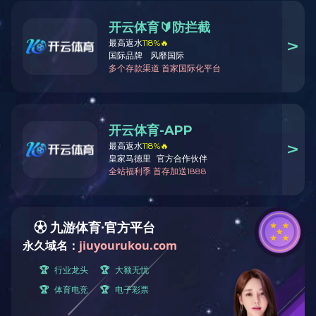
国东等参加活动。
【人民网】中央经济工作会议在北京举行
2021-12-13
宣传处
323
【共产党员网】数读十九届六中全会《决议》系列图解
2021-12-06
宣传处
395
【人民网】关于《中共中央关于党的百年奋斗重大成就和历
史经验的决议》的说明
2021-11-17
宣传处
321
【人民网】中共中央关于党的百年奋斗重大成就和历史经验
的决议
2021-11-17
宣传处
298
【共产党员网】六中全会精神，这场新闻发布会划重点了！